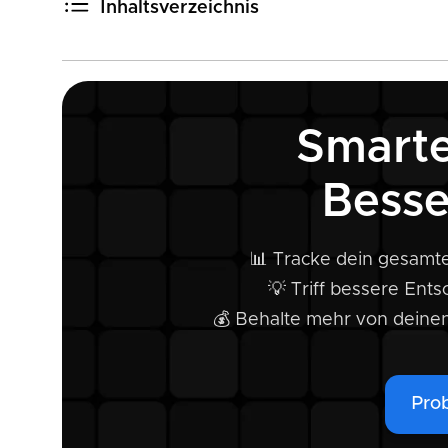
Inhaltsverzeichnis
Krypto-Steueroasen
Hochsteuerländer mit langfristigen Anreizen
Strenge Steuersysteme mit aggressiver Durchsetzun
Smarte
Steuersätze & Regionale Einblicke
CARF und die Auswirkungen auf den Markt
Besse
Fazit
📊 Tracke dein gesamte
💡 Triff bessere Ent
💰 Behalte mehr von deine
Prob