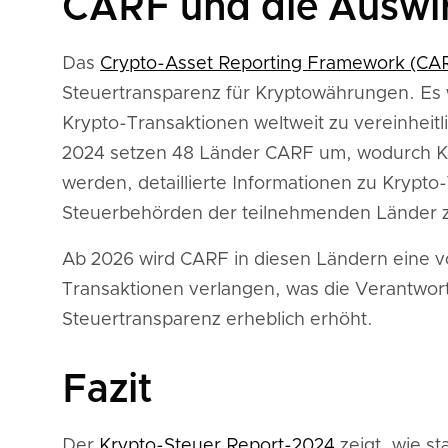
CARF und die Auswi
Das
Crypto-Asset Reporting Framework (CA
Steuertransparenz für Kryptowährungen. Es w
Krypto-Transaktionen weltweit zu vereinheit
2024 setzen 48 Länder CARF um, wodurch Kry
werden, detaillierte Informationen zu Krypto
Steuerbehörden der teilnehmenden Länder z
Ab 2026 wird CARF in diesen Ländern eine vo
Transaktionen verlangen, was die Verantwort
Steuertransparenz erheblich erhöht.
Fazit
Der
Krypto-Steuer Report-2024
zeigt, wie st