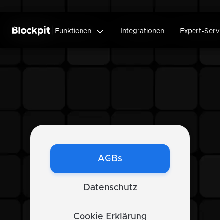


Funktionen
Funktionen
Integrationen
Integrationen
Expert-Serv
Expert-Serv
AGBs
Datenschutz
Cookie Erklärung