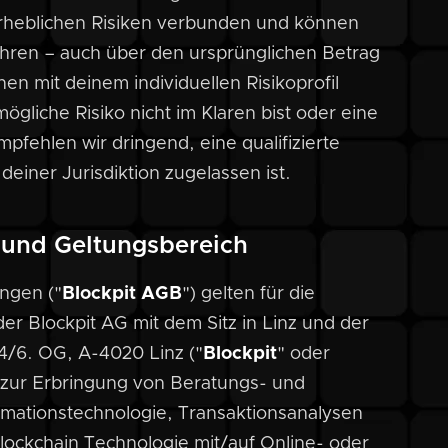
 erheblichen Risiken verbunden und können
ühren – auch über den ursprünglichen Betrag
onen mit deinem individuellen Risikoprofil
gliche Risiko nicht im Klaren bist oder eine
fehlen wir dringend, eine qualifizierte
einer Jurisdiktion zugelassen ist.
 und Geltungsbereich
ungen ("
Blockpit AGB
") gelten für die
r Blockpit AG mit dem Sitz in Linz und der
4/6. OG, A-4020 Linz ("
Blockpit
" oder
 zur Erbringung von Beratungs- und
ormationstechnologie, Transaktionsanalysen
lockchain Technologie mit/auf Online- oder