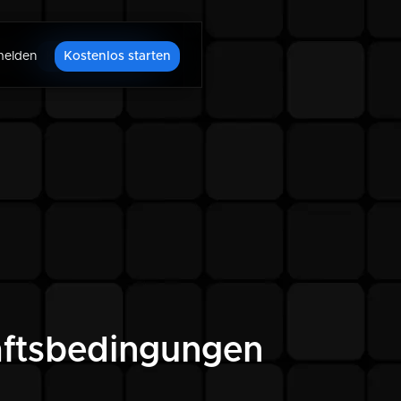
den
elden
Kostenlos starten
Kostenlos starten
äftsbedingungen