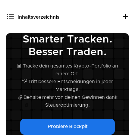
Inhaltsverzeichnis
Smarter Tracken.
Die besten Krypto Steuerrechner 2025
Was ist eine NFT-Steuersoftware und warum brauche
Besser Traden.
ich sie?
1. Blockpit
📊 Tracke dein gesamtes Krypto-Portfolio an
2. CoinTracker
einem Ort.
3. TaxBit
💡 Triff bessere Entscheidungen in jeder
4. TokenTax
Marktlage.
5. Koinly
💰 Behalte mehr von deinen Gewinnen dank
6. ZenLedger
Steueroptimierung.
7. CryptoTaxCalculator
8. Coinpanda
Benötigst du zusätzliche Hilfe?
Probiere Blockpit
Häufige Fragen zur Krypto-Steuersoftware