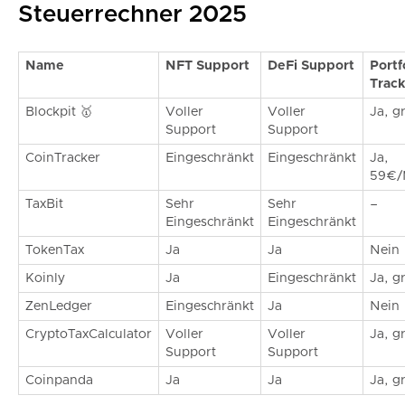
Steuerrechner 2025
Name
NFT Support
DeFi Support
Portf
Track
Blockpit 🥇
Voller
Voller
Ja, gr
Support
Support
CoinTracker
Eingeschränkt
Eingeschränkt
Ja,
59€/
TaxBit
Sehr
Sehr
–
Eingeschränkt
Eingeschränkt
TokenTax
Ja
Ja
Nein
Koinly
Ja
Eingeschränkt
Ja, gr
ZenLedger
Eingeschränkt
Ja
Nein
CryptoTaxCalculator
Voller
Voller
Ja, gr
Support
Support
Coinpanda
Ja
Ja
Ja, gr