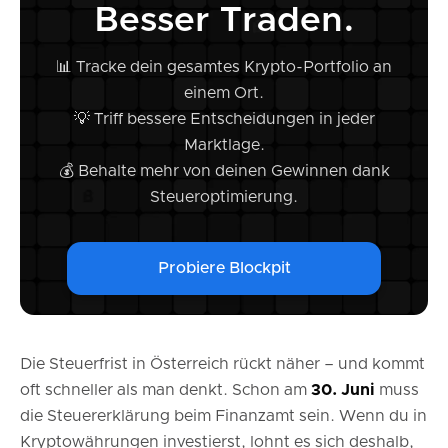
Schritt 1: Stelle sicher, dass alle Daten in Blockpit sind
Besser Traden.
Schritt 2: Hinweise lösen und Account Health verbessern
Unterstützung, wenn dein Portfolio komplex ist
📊 Tracke dein gesamtes Krypto-Portfolio an
einem Ort.
💡 Triff bessere Entscheidungen in jeder
Marktlage.
💰 Behalte mehr von deinen Gewinnen dank
Steueroptimierung.
Probiere Blockpit
Die Steuerfrist in Österreich rückt näher – und kommt
oft schneller als man denkt. Schon am
30. Juni
muss
die Steuererklärung beim Finanzamt sein. Wenn du in
Kryptowährungen investierst, lohnt es sich deshalb,