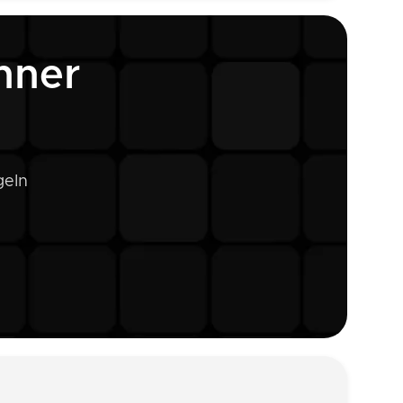
hner
geln