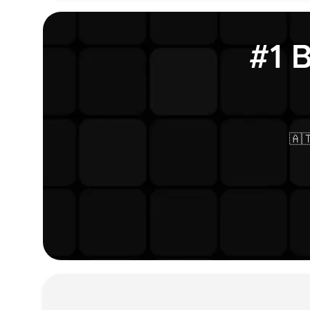
#1 
🇦