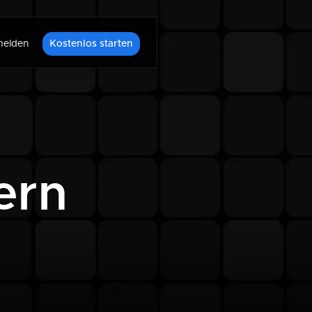
elden
Kostenlos starten
ern