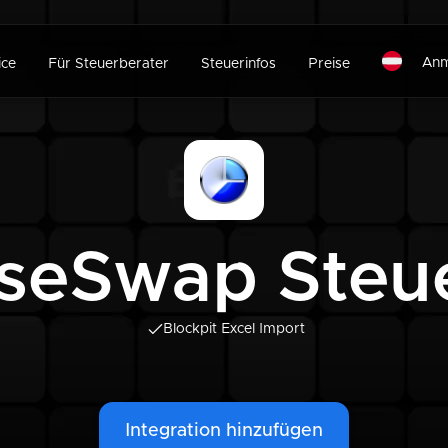
Anm
ice
Für Steuerberater
Steuerinfos
Preise
seSwap Steu
Blockpit Excel Import
Integration hinzufügen