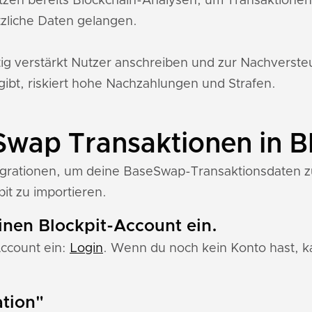
tzen bereits Blockchain-Analysen, um Transaktione
zliche Daten gelangen.
tig verstärkt Nutzer anschreiben und zur Nachverst
gibt, riskiert hohe Nachzahlungen und Strafen.
Swap Transaktionen in B
tegrationen, um deine BaseSwap-Transaktionsdaten zu 
it zu importieren.
einen Blockpit-Account ein.
Account ein:
Login
. Wenn du noch kein Konto hast, ka
ation"