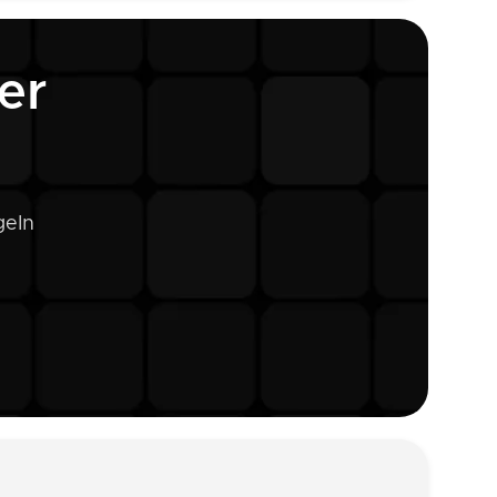
er
geln