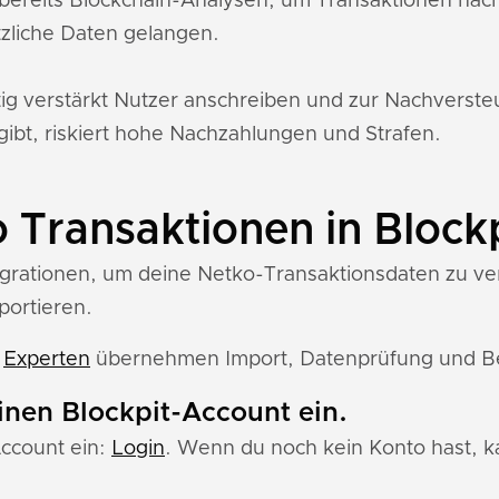
bereits Blockchain-Analysen, um Transaktionen nac
zliche Daten gelangen.
tig verstärkt Nutzer anschreiben und zur Nachverst
gibt, riskiert hohe Nachzahlungen und Strafen.
 Transaktionen in Block
egrationen, um deine Netko-Transaktionsdaten zu vera
portieren.
e
Experten
übernehmen Import, Datenprüfung und Ber
einen Blockpit-Account ein.
Account ein:
Login
. Wenn du noch kein Konto hast, ka