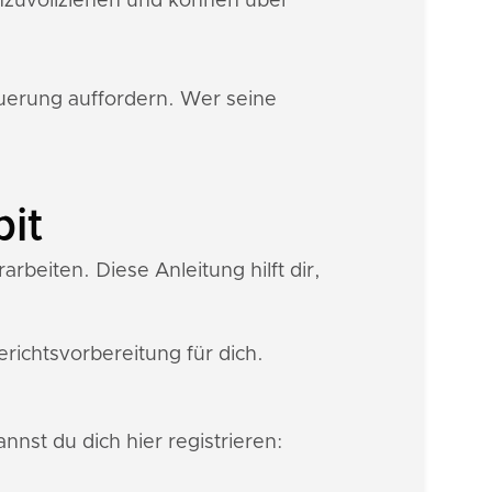
hzuvollziehen und können über
euerung auffordern. Wer seine
pit
rbeiten. Diese Anleitung hilft dir,
ichtsvorbereitung für dich.
nnst du dich hier registrieren: