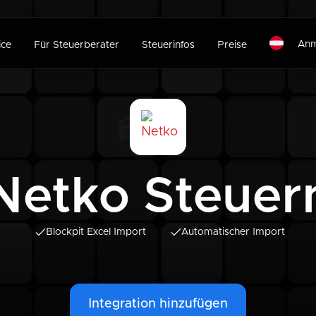
Anm
ice
Für Steuerberater
Steuerinfos
Preise
Netko Steuer
Blockpit Excel Import
Automatischer Import
Integration hinzufügen