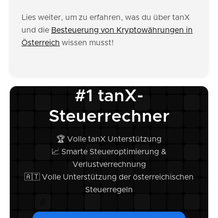
Lies weiter, um zu erfahren, was du über tanX
und die
Besteuerung von Kryptowährungen in
Österreich
wissen musst!
#1 tanX-
Steuerrechner
🏆 Volle tanX Unterstützung
📈 Smarte Steueroptimierung &
Verlustverrechnung
🇦🇹 Volle Unterstützung der österreichischen
Steuerregeln