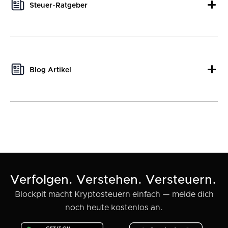
Steuer-Ratgeber
This author hasn't written any tax guides yet.
Blog Artikel
This author hasn't written any blog posts yet.
Verfolgen. Verstehen. Versteuern.
Blockpit macht Kryptosteuern einfach — melde dich
noch heute kostenlos an.