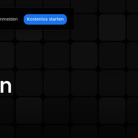
nmelden
Kostenlos starten
rn