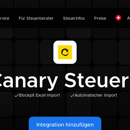
A
rvice
Für Steuerberater
Steuerinfos
Preise
anary Steue
Blockpit Excel Import
Automatischer Import
Integration hinzufügen