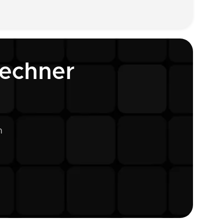
rechner
n