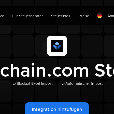
Anm
ice
Für Steuerberater
Steuerinfos
Preise
chain.com S
Blockpit Excel Import
Automatischer Import
Integration hinzufügen