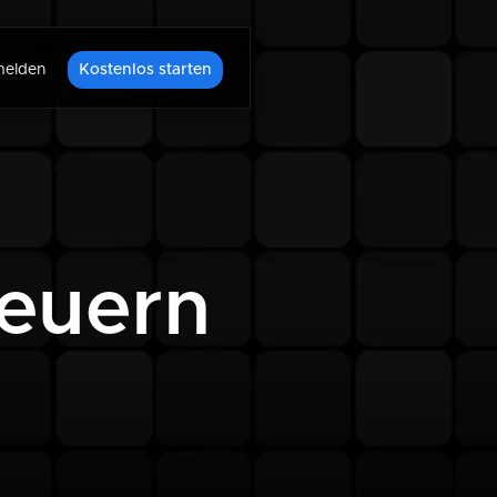
elden
Kostenlos starten
teuern