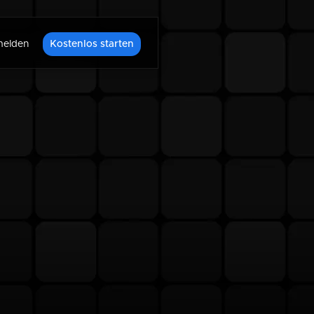
elden
Kostenlos starten
n