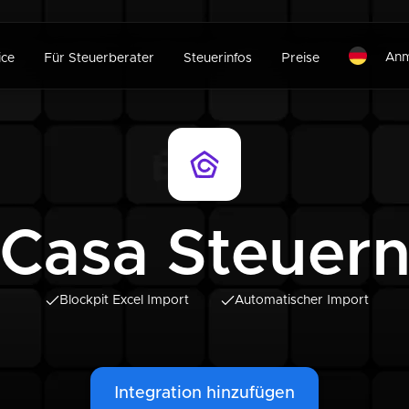
Anm
ice
Für Steuerberater
Steuerinfos
Preise
Casa Steuer
Blockpit Excel Import
Automatischer Import
Integration hinzufügen