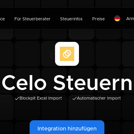
Anm
ice
Für Steuerberater
Steuerinfos
Preise
Celo Steuern
Blockpit Excel Import
Automatischer Import
Integration hinzufügen