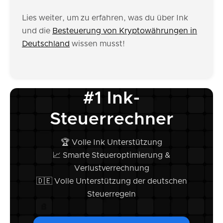
Lies weiter, um zu erfahren, was du über Ink
und die
Besteuerung von Kryptowährungen in
Deutschland
wissen musst!
#1 Ink-
Steuerrechner
🏆 Volle Ink Unterstützung
📈 Smarte Steueroptimierung &
Verlustverrechnung
🇩🇪 Volle Unterstützung der deutschen
Steuerregeln