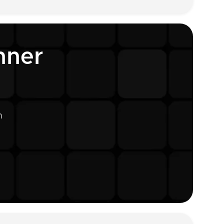
hner
n