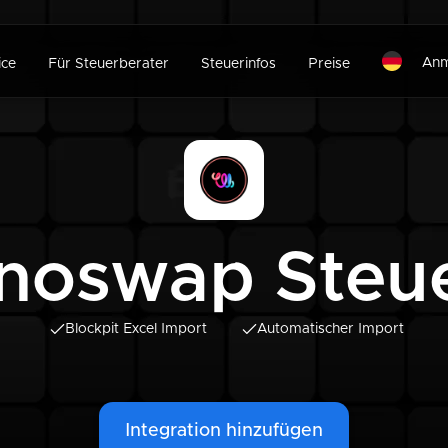
Anm
ice
Für Steuerberater
Steuerinfos
Preise
noswap Steu
Blockpit Excel Import
Automatischer Import
Integration hinzufügen