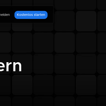
elden
Kostenlos starten
ern