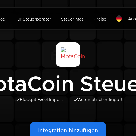
Anm
ice
Für Steuerberater
Steuerinfos
Preise
taCoin Steu
Blockpit Excel Import
Automatischer Import
Integration hinzufügen