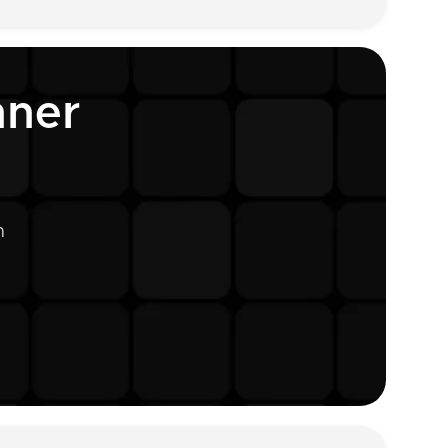
hner
n