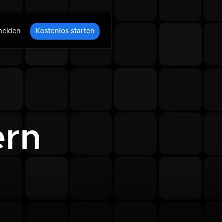
elden
Kostenlos starten
ern