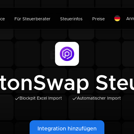
Anm
ice
Für Steuerberater
Steuerinfos
Preise
tonSwap Ste
Blockpit Excel Import
Automatischer Import
Integration hinzufügen