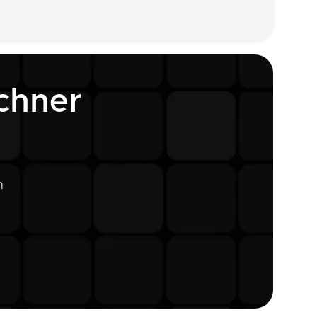
chner
n