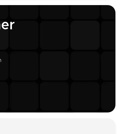
ner
n