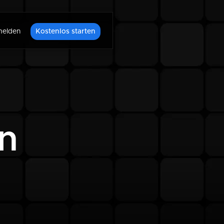
elden
Kostenlos starten
rn