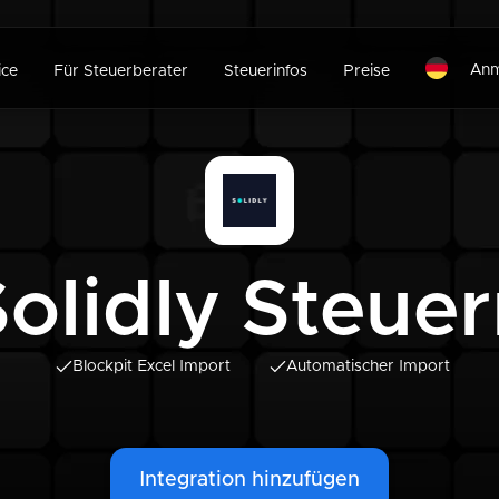
Anm
ice
Für Steuerberater
Steuerinfos
Preise
olidly Steue
Blockpit Excel Import
Automatischer Import
Integration hinzufügen