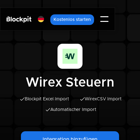
Kostenlos starten
Wirex Steuern
Blockpit Excel Import
Wirex
CSV Import
Automatischer Import
Integration hinzufügen