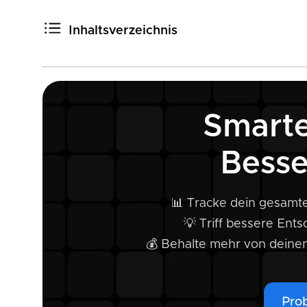
Inhaltsverzeichnis
Bitcoin-Grundlagen
Die Blockchain: Das Rückgrat von Bitcoin
Eine Einführung in die Kryptografie
Smarte
Private Key & Public Key
Das Bitcoin-Netzwerk
Besse
Wie funktioniert eine Bitcoin-Transaktion?
Wie geht's jetzt weiter?
📊 Tracke dein gesamte
💡 Triff bessere Ent
💰 Behalte mehr von deine
Prob