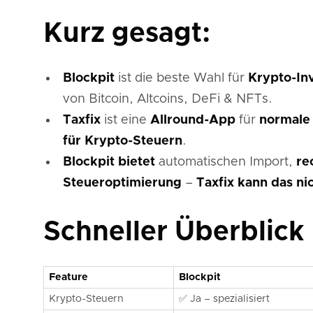
Wer sollte welches Tool nutzen?
Kurz gesagt:
Funktionen & Vorteile im Detail
Preisvergleich
Fazit: Welches Tool ist die bessere Wahl?
Blockpit
ist die beste Wahl für
Krypto-In
von Bitcoin, Altcoins, DeFi & NFTs.
Taxfix
ist eine
Allround-App
für
normale
für Krypto-Steuern
.
Blockpit bietet
automatischen Import,
re
Steueroptimierung
–
Taxfix kann das ni
Schneller Überblick
Feature
Blockpit
Krypto-Steuern
✅ Ja – spezialisiert