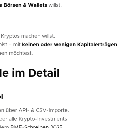
s Börsen & Wallets
willst.
Kryptos machen willst.
ist – mit
keinen oder wenigen Kapitalerträgen
.
hen möchtest.
e im Detail
l
en über API- & CSV-Importe.
über alle Krypto-Investments.
 dem
BMF-Schreiben 2025
.