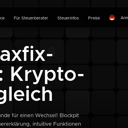
Anm
ice
Für Steuerberater
Steuerinfos
Preise
axfix-
: Krypto-
gleich
ründe für einen Wechsel! Blockpit
ererklärung, intuitive Funktionen