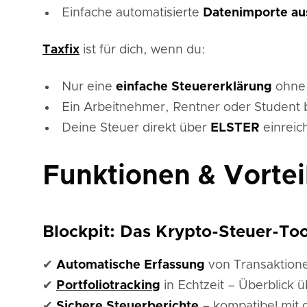
Einfache automatisierte
Datenimporte au
Taxfix
ist für dich, wenn du:
Nur eine
einfache Steuererklärung
ohne 
Ein Arbeitnehmer, Rentner oder Student b
Deine Steuer direkt über
ELSTER
einreic
Funktionen & Vorteil
Blockpit: Das Krypto-Steuer-Too
✔
Automatische Erfassung
von Transaktion
✔
Portfoliotracking
in Echtzeit – Überblick 
✔
Sichere Steuerberichte
– kompatibel mit