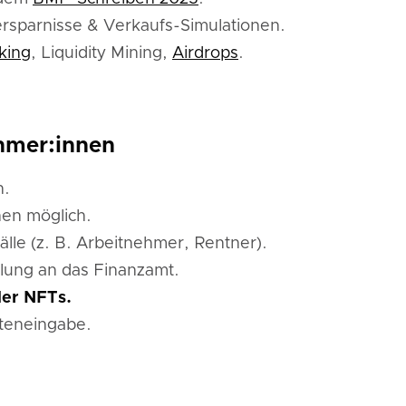
ersparnisse & Verkaufs-Simulationen.
king
, Liquidity Mining,
Airdrops
.
ehmer:innen
n.
en möglich.
älle (z. B. Arbeitnehmer, Rentner).
tlung an das Finanzamt.
der NFTs.
ateneingabe.