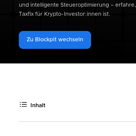
und intelligente Steueroptimierung – erfahre
Taxfix für Krypto-Investor:innen ist.
Zu Blockpit wechseln
Inhalt
Kurz gesagt:
Schneller Überblick