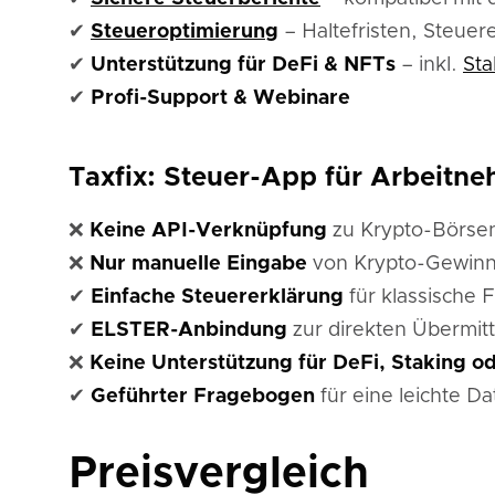
✔
Steueroptimierung
– Haltefristen, Steuer
✔
Unterstützung für DeFi & NFTs
– inkl.
Sta
✔
Profi-Support & Webinare
Taxfix: Steuer-App für Arbeitn
❌
Keine API-Verknüpfung
zu Krypto-Börse
❌
Nur manuelle Eingabe
von Krypto-Gewinn
✔
Einfache Steuererklärung
für klassische F
✔
ELSTER-Anbindung
zur direkten Übermit
❌
Keine Unterstützung für DeFi, Staking o
✔
Geführter Fragebogen
für eine leichte D
Preisvergleich