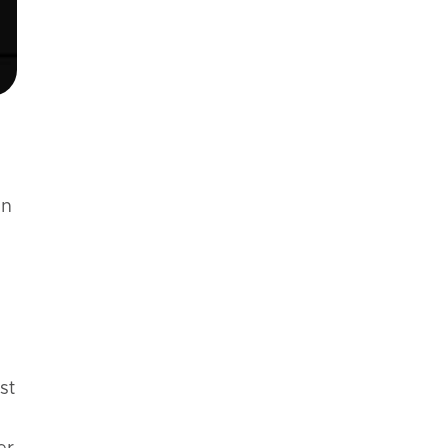
en
st