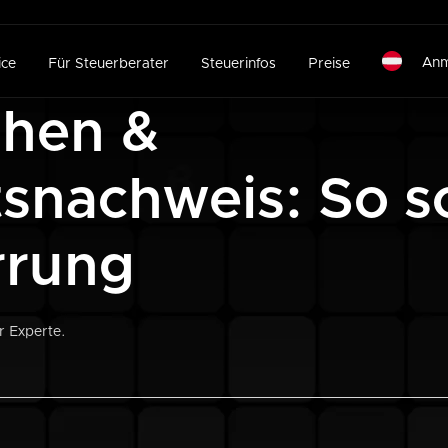
Anm
ice
Für Steuerberater
Steuerinfos
Preise
shen &
tsnachweis: So s
rrung
r Experte.