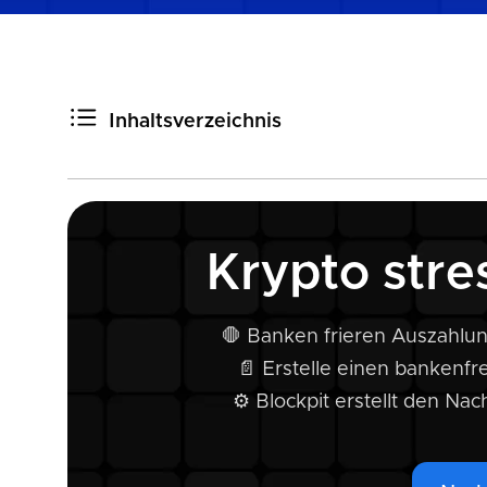
Inhaltsverzeichnis
Wann brauchst du einen Mittelherkunftsnachweis?
Was passiert, wenn du keinen Nachweis erbringen ka
Welche Nachweise können verlangt werden?
Krypto stre
Wie Blockpit Mittelherkunft dir hilft
Tipp: Sprich vorher mit deiner Bank
🛑 Banken frieren Auszahlun
📄 Erstelle einen bankenfr
⚙️ Blockpit erstellt den N