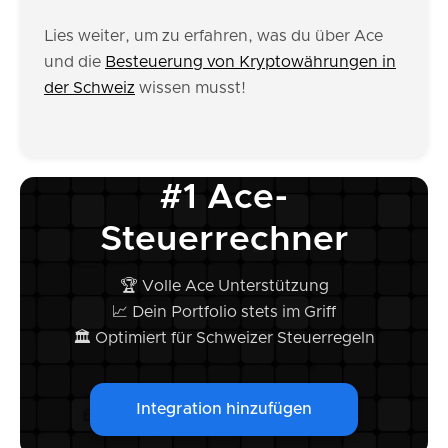
Lies weiter, um zu erfahren, was du über Ace
und die
Besteuerung von Kryptowährungen in
der Schweiz
wissen musst!
#1 Ace-
Steuerrechner
🏆 Volle Ace Unterstützung
📈 Dein Portfolio stets im Griff
🏛️ Optimiert für Schweizer Steuerregeln
Integration hinzufügen