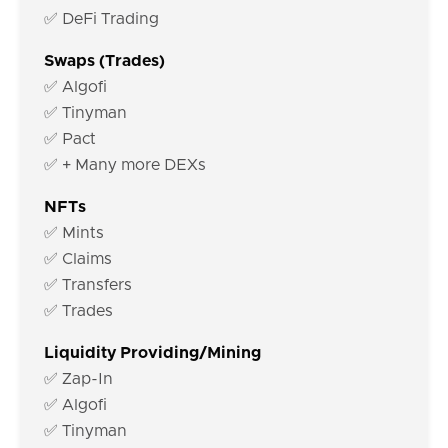
✅ DeFi Trading
Swaps (Trades)
✅ Algofi
✅ Tinyman
✅ Pact
✅ + Many more DEXs
NFTs
✅ Mints
✅ Claims
✅ Transfers
✅ Trades
Liquidity Providing/Mining
✅ Zap-In
✅ Algofi
✅ Tinyman