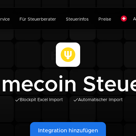
A
rvice
Für Steuerberater
Steuerinfos
Preise
imecoin Steu
Blockpit Excel Import
Automatischer Import
Integration hinzufügen