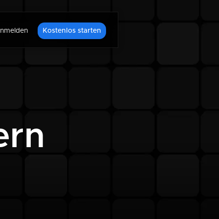
nmelden
Kostenlos starten
ern