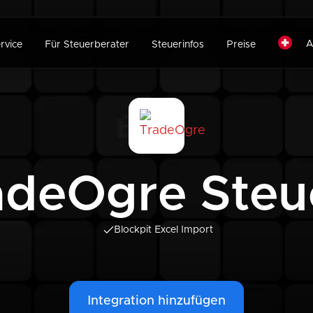
A
rvice
Für Steuerberater
Steuerinfos
Preise
adeOgre Steu
Blockpit Excel Import
Integration hinzufügen