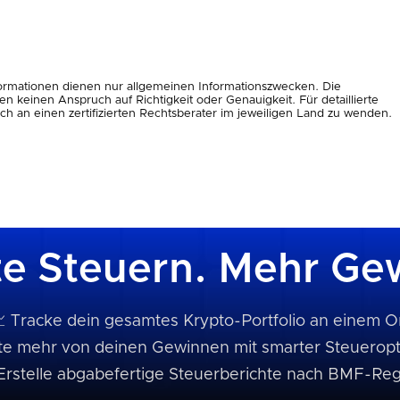
nformationen dienen nur allgemeinen Informationszwecken. Die
 keinen Anspruch auf Richtigkeit oder Genauigkeit. Für detaillierte
h an einen zertifizierten Rechtsberater im jeweiligen Land zu wenden.
e Steuern. Mehr Ge
 Tracke dein gesamtes Krypto-Portfolio an einem O
te mehr von deinen Gewinnen mit smarter Steuerop
Erstelle abgabefertige Steuerberichte nach BMF-Re