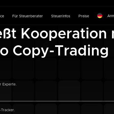
Anm
ice
Für Steuerberater
Steuerinfos
Preise
eßt Kooperation 
o Copy-Trading 
r Experte.
-Tracker.