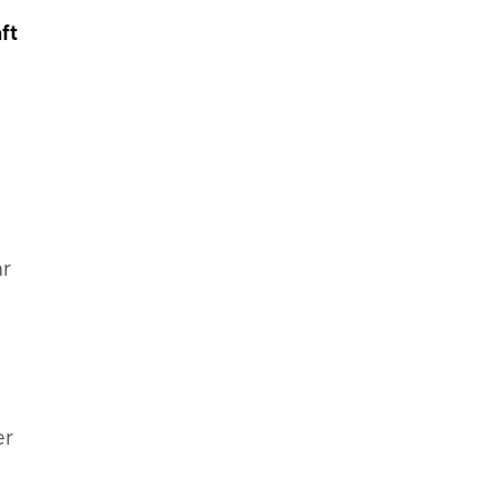
ft
hr
er