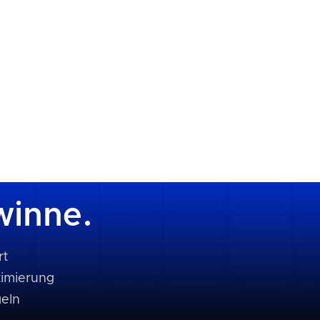
winne.
rt
timierung
geln