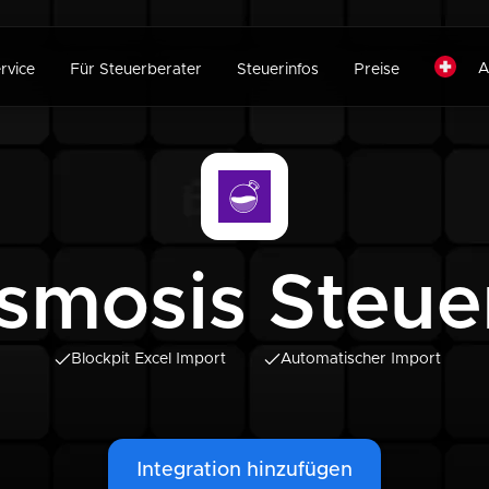
A
rvice
Für Steuerberater
Steuerinfos
Preise
smosis Steue
Blockpit Excel Import
Automatischer Import
Integration hinzufügen