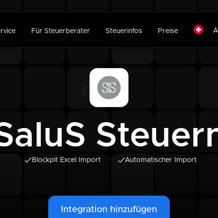
A
rvice
Für Steuerberater
Steuerinfos
Preise
SaluS Steuer
Blockpit Excel Import
Automatischer Import
Integration hinzufügen