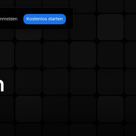
nmelden
Kostenlos starten
n