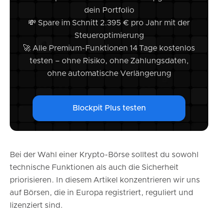
Bitstamp
dein Portfolio
Bison
💸 Spare im Schnitt 2.395 € pro Jahr mit der
21bitcoin
Steueroptimierung
Wie du die beste Börse für dich auswählst
🚀 Alle Premium-Funktionen 14 Tage kostenlos
Melden Krypto-Börsen an das Finanzamt?
testen – ohne Risiko, ohne Zahlungsdaten,
Behalte deine Steuerdokumentation mit Blockpit im Griff
ohne automatische Verlängerung
Blockpit Plus testen
Bei der Wahl einer Krypto-Börse solltest du sowohl
technische Funktionen als auch die Sicherheit
priorisieren. In diesem Artikel konzentrieren wir uns
auf Börsen, die in Europa registriert, reguliert und
lizenziert sind.