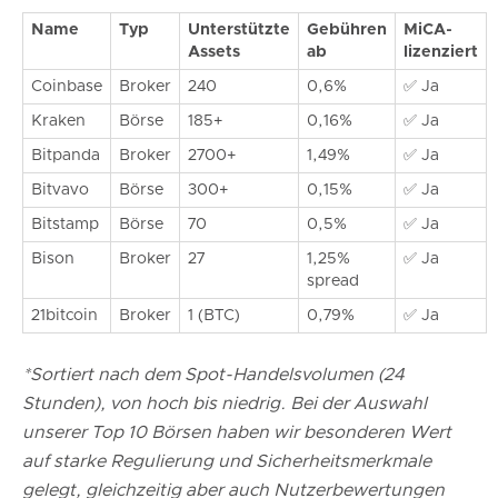
Name
Typ
Unterstützte
Gebühren
MiCA-
Assets
ab
lizenziert
Coinbase
Broker
240
0,6%
✅ Ja
Kraken
Börse
185+
0,16%
✅ Ja
Bitpanda
Broker
2700+
1,49%
✅ Ja
Bitvavo
Börse
300+
0,15%
✅ Ja
Bitstamp
Börse
70
0,5%
✅ Ja
Bison
Broker
27
1,25%
✅ Ja
spread
21bitcoin
Broker
1 (BTC)
0,79%
✅ Ja
*Sortiert nach dem Spot-Handelsvolumen (24
Stunden), von hoch bis niedrig. Bei der Auswahl
unserer Top 10 Börsen haben wir besonderen Wert
auf starke Regulierung und Sicherheitsmerkmale
gelegt, gleichzeitig aber auch Nutzerbewertungen