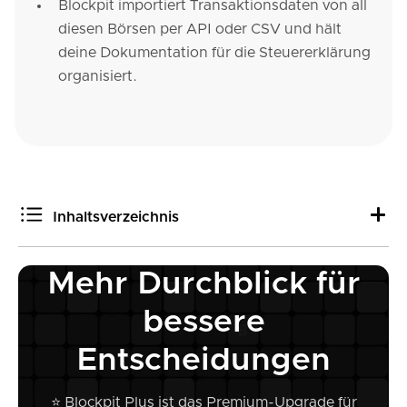
Blockpit importiert Transaktionsdaten von all
diesen Börsen per API oder CSV und hält
deine Dokumentation für die Steuererklärung
organisiert.
Inhaltsverzeichnis
Mehr Durchblick für
Was ist der Unterschied zwischen einem Broker und
einer Börse?
bessere
Coinbase
Kraken
Entscheidungen
Bitpanda
Bitvavo
⭐ Blockpit Plus ist das Premium-Upgrade für