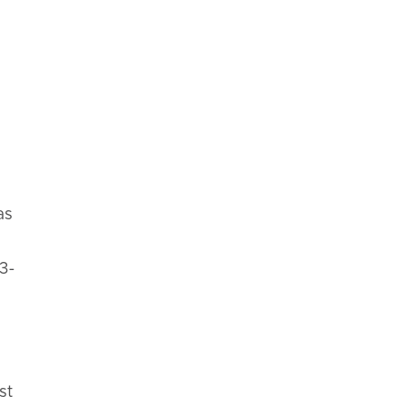
as
3-
st