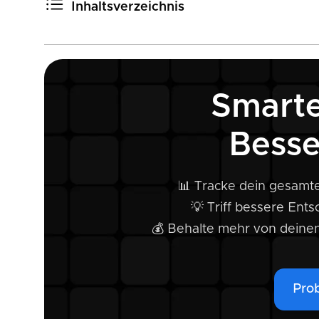
Inhaltsverzeichnis
Die 5 besten Web3-Wallets im Vergleich (2026)
Web3-Wallet Erklärung: Was ist eine Web3-Wallet?
Typen von Web3-Wallets
Smarte
Wie erstellt man eine Web3-Wallet? Schritt-für-Schri
Warum man eine Web3-Wallet benötigt
Besse
Web3-Wallet Sicherheit für Nutzer
Web3-Wallet Vergleichstabelle: Features im Überblic
📊 Tracke dein gesamte
Häufige Probleme mit Web3-Wallets – und ihre Lös
💡 Triff bessere Ent
Vor- und Nachteile von Web3-Wallets
💰 Behalte mehr von deine
Die Zukunft von Web3-Wallets – Trends und Entwick
Fazit: Die richtige Web3-Wallet für deine Bedürfnisse
Häufig gestellte Fragen (FAQ)
Prob