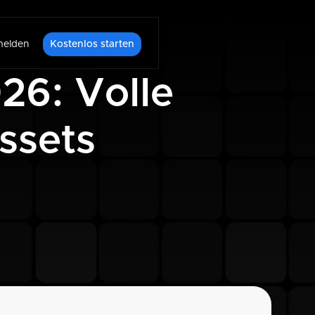
elden
Kostenlos starten
26: Volle
ssets