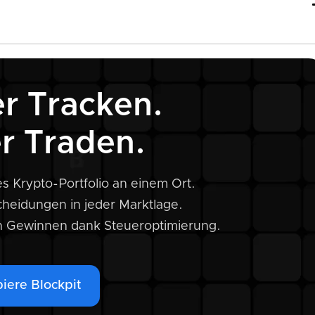
r Tracken.
tt Anleitung
r Traden.
k
s Krypto-Portfolio an einem Ort.
ungen
scheidungen in jeder Marktlage.
n Gewinnen dank Steueroptimierung.
lungen
 finden
iere Blockpit