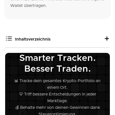
Wallet übertragen.
Inhaltsverzeichnis
Smarter Tracken.
Was ist MiCA?
Was ändert sich am 1. Juli 2026?
Besser Traden.
Die drei wichtigsten Auswirkungen für dich
Die DAC8-Timeline im Kontext
📊 Tracke dein gesamtes Krypto-Portfolio an
Deine To-Dos: Jetzt handeln
einem Ort.
Häufige Fragen zur MiCA-Frist
💡 Triff bessere Entscheidungen in jeder
Marktlage.
💰 Behalte mehr von deinen Gewinnen dank
Steueroptimierung.